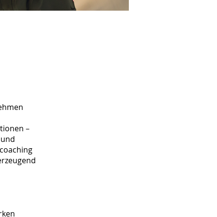
nehmen
tionen –
 und
ncoaching
berzeugend
rken