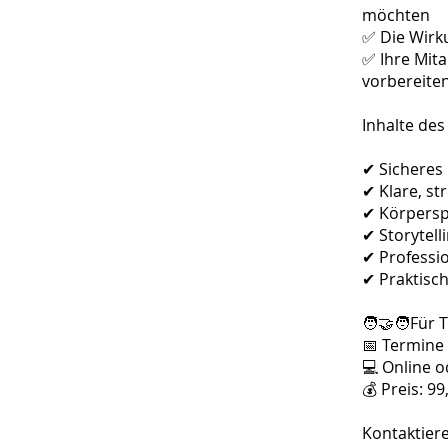
möchten
✅ Die Wirk
✅ Ihre Mita
vorbereite
Inhalte des
✔ Sicheres
✔ Klare, s
✔ Körpersp
✔ Storytel
✔ Professi
✔ Praktisc
🧑‍🤝‍🧑Fü
📅 Termine
💻 Online 
💰 Preis: 9