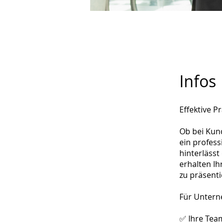
Infos
Effektive 
Ob bei Kun
ein profes
hinterläss
erhalten I
zu präsenti
Für Untern
✅ Ihre Tea